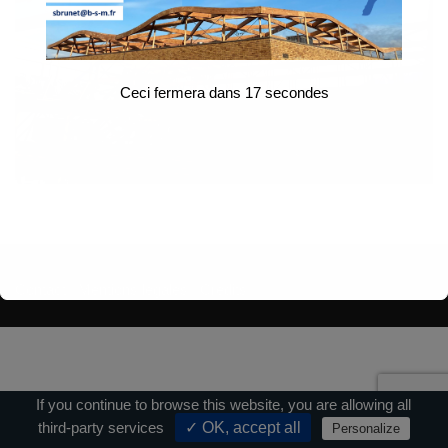
Ceci fermera dans
17
secondes
Contact
|
Mentions légales
|
Crédits
If you continue to browse this website, you are allowing all
third-party services
✓ OK, accept all
Personalize