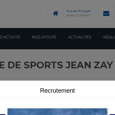
modal-check
Rue de l'Energie
59560 COMINES
D’ACTIVITÉ
NOS ATOUTS
ACTUALITÉS
RÉALI
E DE SPORTS JEAN ZAY
Recrutement
NS ET TRAITEMENT DE CHARPENTES
Salle de sports Jean ZAY