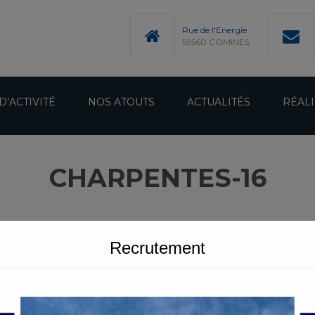
modal-check
Rue de l'Energie
59560 COMINES
D’ACTIVITÉ
NOS ATOUTS
ACTUALITÉS
RÉALI
CHARPENTES-16
Recrutement
S EN BOIS LAMELLÉ COLLÉ
CHARPENTES-16