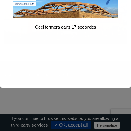
Ceci fermera dans
17
secondes
Contact
|
Mentions légales
|
Crédits
If you continue to browse this website, you are allowing all
third-party services
✓ OK, accept all
Personalize