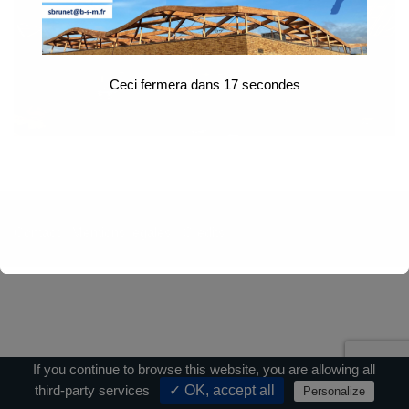
Ceci fermera dans
17
secondes
Contact
|
Mentions légales
|
Crédits
If you continue to browse this website, you are allowing all
third-party services
✓ OK, accept all
Personalize