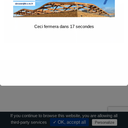
Ceci fermera dans
17
secondes
Contact
|
Mentions légales
|
Crédits
If you continue to browse this website, you are allowing all
third-party services
✓ OK, accept all
Personalize