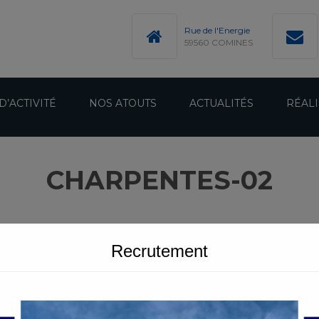
modal-check
Rue de l'Energie
59560 COMINES
D’ACTIVITÉ
NOS ATOUTS
ACTUALITÉS
RÉALI
CHARPENTES-02
Recrutement
S EN BOIS LAMELLÉ COLLÉ
CHARPENTES-02