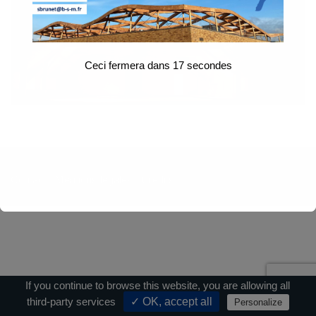
Ceci fermera dans
17
secondes
Contact
|
Mentions légales
|
Crédits
If you continue to browse this website, you are allowing all
third-party services
✓ OK, accept all
Personalize