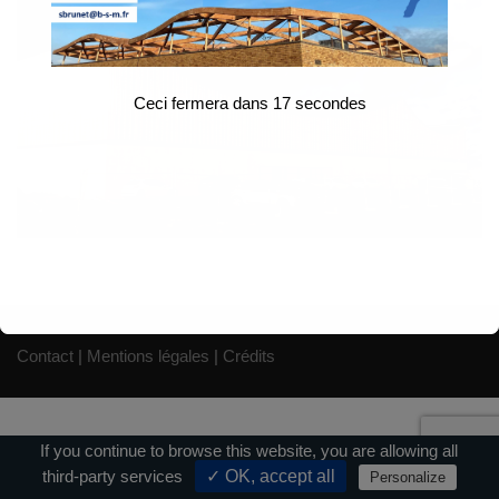
Ceci fermera dans
17
secondes
Contact
|
Mentions légales
|
Crédits
If you continue to browse this website, you are allowing all
third-party services
✓ OK, accept all
Personalize