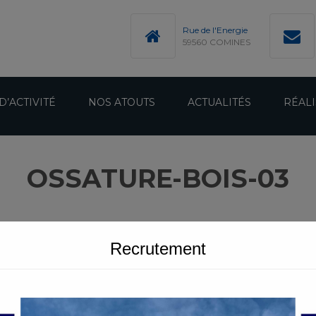
modal-check
Rue de l'Energie
59560 COMINES
D’ACTIVITÉ
NOS ATOUTS
ACTUALITÉS
RÉALI
OSSATURE-BOIS-03
Recrutement
SATURE BOIS ET BARDAGE
OSSATURE-BOIS-03