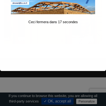
Ceci fermera dans
17
secondes
Contact
|
Mentions légales
|
Crédits
If you continue to browse this website, you are allowing all
third-party services
✓ OK, accept all
Personalize