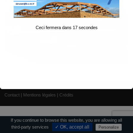
Ceci fermera dans
17
secondes
Contact
|
Mentions légales
|
Crédits
If you continue to browse this website, you are allowing all
third-party services
✓ OK, accept all
Personalize