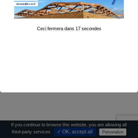
Ceci fermera dans
17
secondes
Contact
|
Mentions légales
|
Crédits
If you continue to browse this website, you are allowing all
third-party services
✓ OK, accept all
Personalize