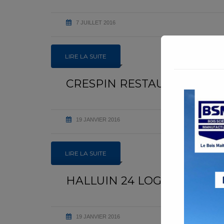
7 JUILLET 2016
LIRE LA SUITE
CRESPIN RESTAURANT D’
19 JANVIER 2016
LIRE LA SUITE
HALLUIN 24 LOGEMENTS
19 JANVIER 2016