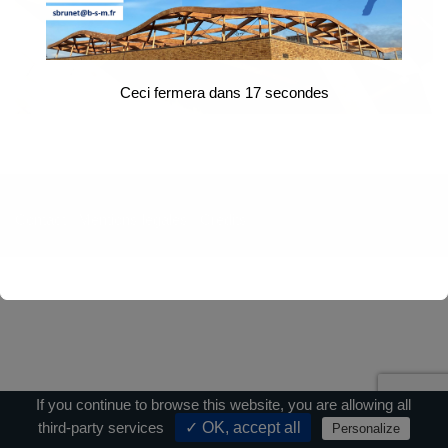
Ceci fermera dans
17
secondes
Contact
|
Mentions légales
|
Crédits
If you continue to browse this website, you are allowing all
third-party services
✓ OK, accept all
Personalize