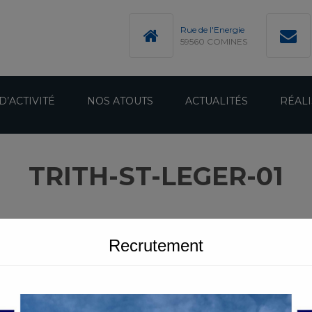
modal-check
Rue de l'Energie
59560 COMINES
D’ACTIVITÉ
NOS ATOUTS
ACTUALITÉS
RÉALI
TRITH-ST-LEGER-01
Recrutement