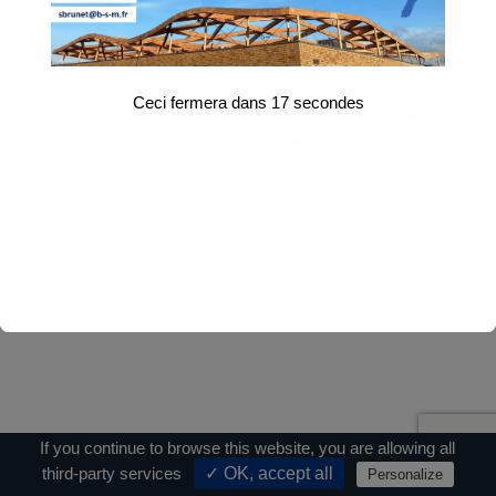
Ceci fermera dans
17
secondes
Contact
|
Mentions légales
|
Crédits
If you continue to browse this website, you are allowing all
third-party services
✓ OK, accept all
Personalize