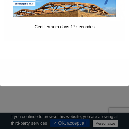
Ceci fermera dans
17
secondes
Contact
|
Mentions légales
|
Crédits
If you continue to browse this website, you are allowing all
third-party services
✓ OK, accept all
Personalize