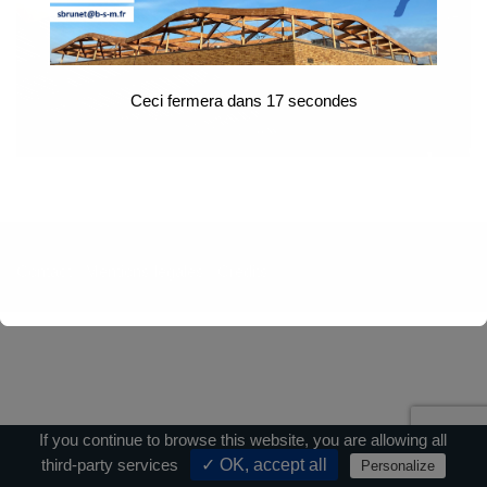
Ceci fermera dans
17
secondes
Contact
|
Mentions légales
|
Crédits
If you continue to browse this website, you are allowing all
third-party services
✓ OK, accept all
Personalize