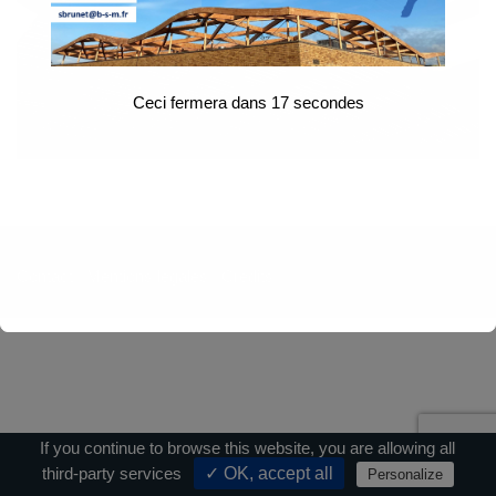
Ceci fermera dans
17
secondes
Contact
|
Mentions légales
|
Crédits
If you continue to browse this website, you are allowing all
third-party services
✓ OK, accept all
Personalize