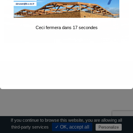
Ceci fermera dans
17
secondes
Contact
|
Mentions légales
|
Crédits
If you continue to browse this website, you are allowing all
third-party services
✓ OK, accept all
Personalize