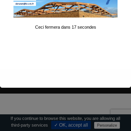
Ceci fermera dans
17
secondes
Contact
|
Mentions légales
|
Crédits
If you continue to browse this website, you are allowing all
third-party services
✓ OK, accept all
Personalize