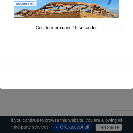
Ceci fermera dans
15
secondes
Contact
|
Mentions légales
|
Crédits
If you continue to browse this website, you are allowing all
third-party services
✓ OK, accept all
Personalize