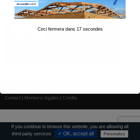
Ceci fermera dans
17
secondes
Contact
|
Mentions légales
|
Crédits
If you continue to browse this website, you are allowing all
third-party services
✓ OK, accept all
Personalize