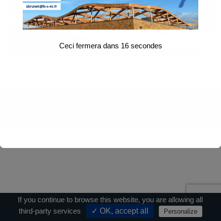
Ceci fermera dans
16
secondes
Contact
|
Mentions légales
|
Crédits
If you continue to browse this website, you are allowing all
third-party services
✓ OK, accept all
Personalize