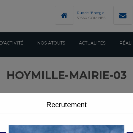
modal-check
Rue de l'Energie
59560 COMINES
D’ACTIVITÉ
NOS ATOUTS
ACTUALITÉS
RÉALI
HOYMILLE-MAIRIE-03
Recrutement