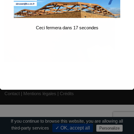
Ceci fermera dans
17
secondes
Contact
|
Mentions légales
|
Crédits
If you continue to browse this website, you are allowing all
third-party services
✓ OK, accept all
Personalize