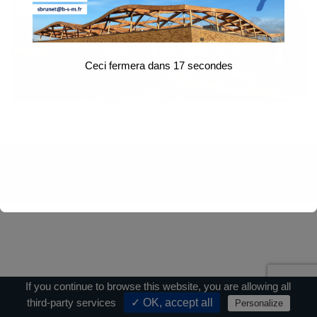
Ceci fermera dans
17
secondes
Contact
|
Mentions légales
|
Crédits
If you continue to browse this website, you are allowing all
third-party services
✓ OK, accept all
Personalize