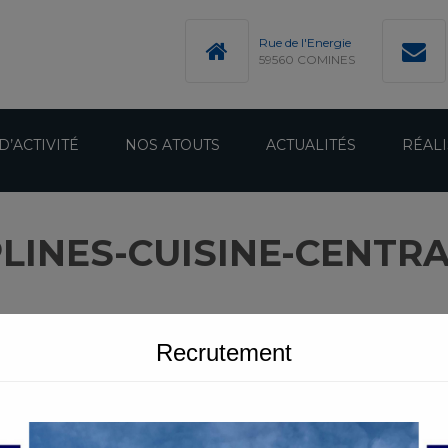
modal-check
Rue de l'Energie
59560 COMINES
D’ACTIVITÉ
NOS ATOUTS
ACTUALITÉS
RÉALI
LINES-CUISINE-CENTRA
Recrutement