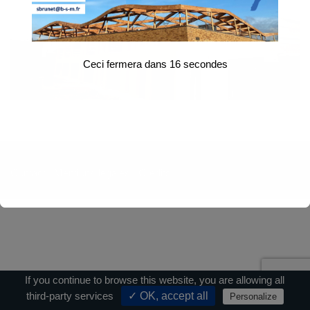
Ceci fermera dans
16
secondes
Contact
|
Mentions légales
|
Crédits
If you continue to browse this website, you are allowing all
third-party services
✓ OK, accept all
Personalize