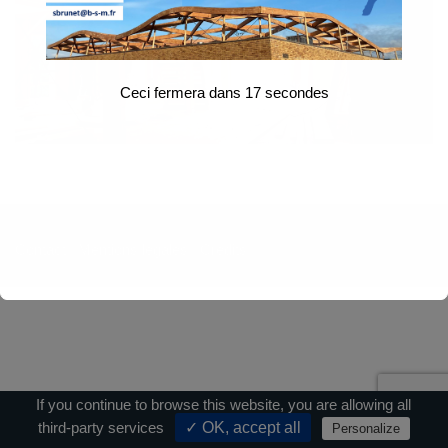
Ceci fermera dans
17
secondes
Contact
|
Mentions légales
|
Crédits
If you continue to browse this website, you are allowing all
third-party services
✓ OK, accept all
Personalize