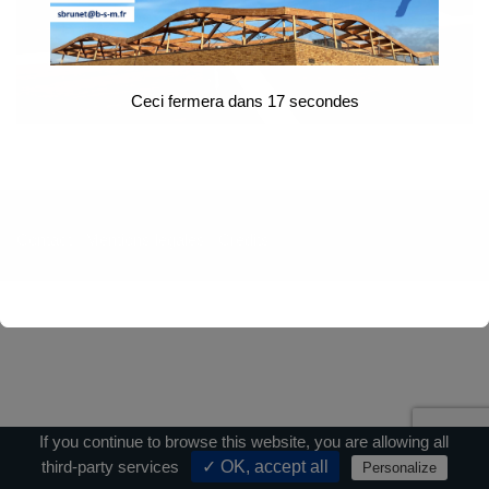
Ceci fermera dans
17
secondes
Contact
|
Mentions légales
|
Crédits
If you continue to browse this website, you are allowing all
third-party services
✓ OK, accept all
Personalize