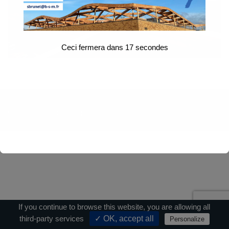
Ceci fermera dans
17
secondes
Contact
|
Mentions légales
|
Crédits
If you continue to browse this website, you are allowing all
third-party services
✓ OK, accept all
Personalize