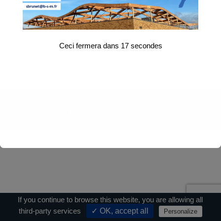
Ceci fermera dans
17
secondes
Contact
|
Mentions légales
|
Crédits
If you continue to browse this website, you are allowing all
third-party services
✓ OK, accept all
Personalize