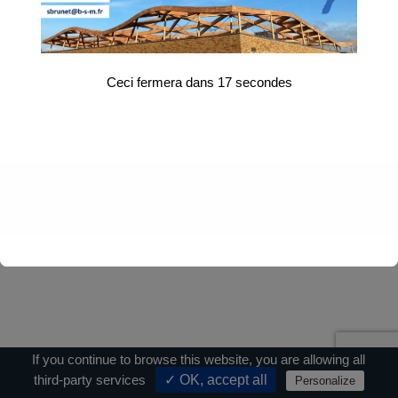
Ceci fermera dans
17
secondes
Contact
|
Mentions légales
|
Crédits
If you continue to browse this website, you are allowing all
third-party services
✓ OK, accept all
Personalize