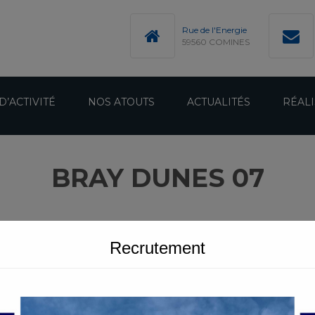
modal-check
Rue de l'Energie
59560 COMINES
D’ACTIVITÉ
NOS ATOUTS
ACTUALITÉS
RÉALI
BRAY DUNES 07
Recrutement