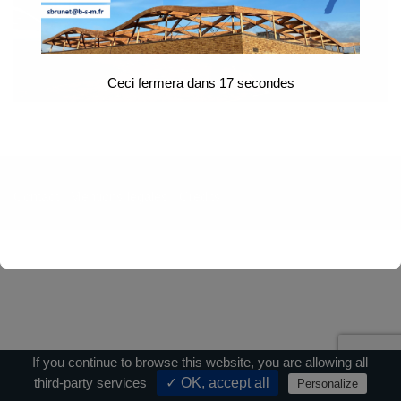
Ceci fermera dans
17
secondes
Contact
|
Mentions légales
|
Crédits
If you continue to browse this website, you are allowing all
third-party services
✓ OK, accept all
Personalize