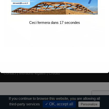
Ceci fermera dans
17
secondes
Contact
|
Mentions légales
|
Crédits
If you continue to browse this website, you are allowing all
third-party services
✓ OK, accept all
Personalize