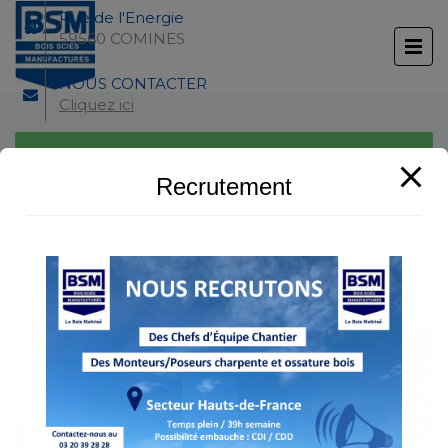
modal-check
Rue de l'Energie
59560 COMINES
NOUS CONTACTER
Cliquez ici
DAV
NOUS APPELER
03 20 39 28 28
Recrutement
Accueil
dav