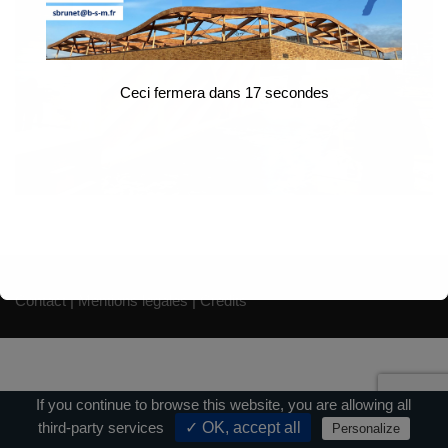
Ceci fermera dans
17
secondes
Contact
|
Mentions légales
|
Crédits
If you continue to browse this website, you are allowing all
third-party services
✓ OK, accept all
Personalize