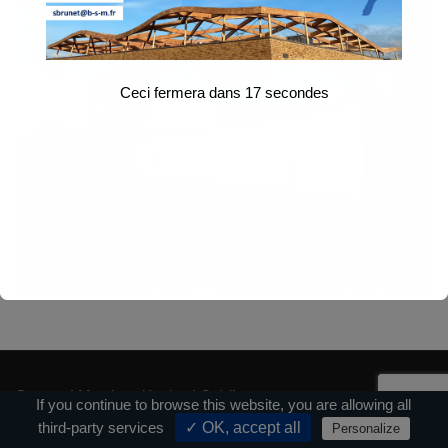
Ceci fermera dans
17
secondes
Contact
|
Mentions légales
|
Crédits
If you continue to browse this website, you are allowing all
third-party services
✓ OK, accept all
Personalize