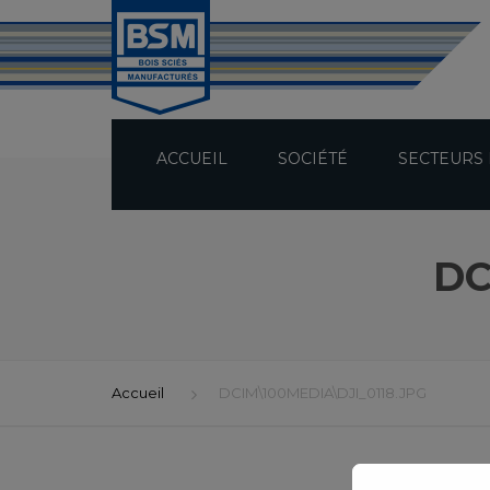
ACCUEIL
SOCIÉTÉ
SECTEURS 
PRÉSENTATION
DC
TECHNICITÉ
BUREAU D’ÉTUDES
Accueil
DCIM\100MEDIA\DJI_0118.JPG