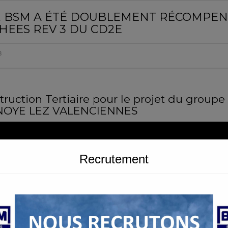
/23, BSM A ÉTÉ DOUBLEMENT RÉCOMPEN
HEES REV 3 DU CD2E
3
truction Tertiaire pour le projet du groupe s
LNOYE LEZ VALENCIENNES
Recrutement