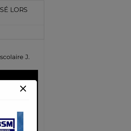
SÉ LORS
colaire J.