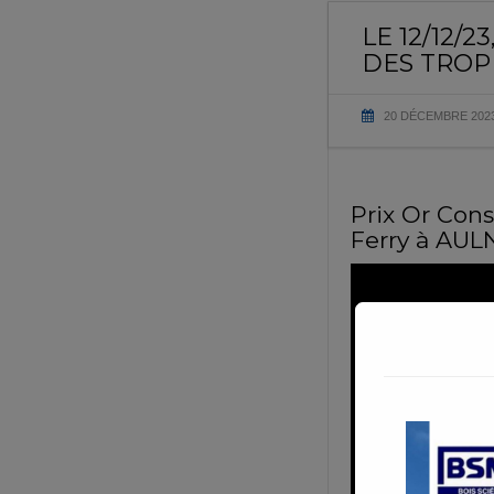
LE 12/12
DES TROP
20 DÉCEMBRE 202
Prix Or Cons
Ferry à AU