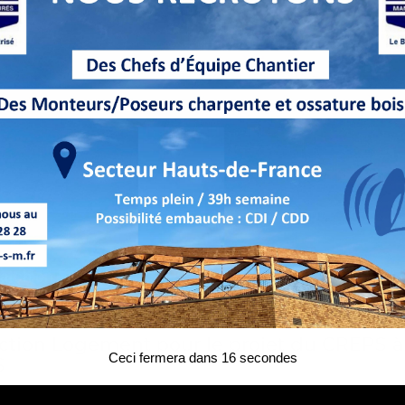
uction Logement pour le projet du CREPS à
Ceci fermera dans
16
secondes
S