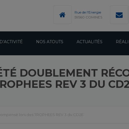
modal-check
Rue de l'Energie
59560 COMINES
D’ACTIVITÉ
NOS ATOUTS
ACTUALITÉS
RÉALI
 A ÉTÉ DOUBLEMENT RÉ
ROPHEES REV 3 DU CD
écompensé lors des TROPHEES REV 3 du CD2E