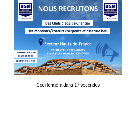
BSM A REÇU UNE MÉDAILLE DE
BRONZE PAR ECOVADIS POUR
SON ENGAGEMENT RSE
2 AVRIL 2024
La raison d’être de BSM est ” Le bois, au cœur de notre
savoir-faire pour construire les équipements durables de
notre territoire “. Dans ce contexte, il est de notre
responsabilité de nous engager à respecter certains
Ceci fermera dans
17
secondes
principes éthiques et comportementaux aussi bien au
niveau individuel que collectif.
La charte éthique définit les principes et valeurs auxquels
la société BSM adhère et qui doivent guider chacun de
des collaborateurs dans la pratique quotidienne de son
métier.