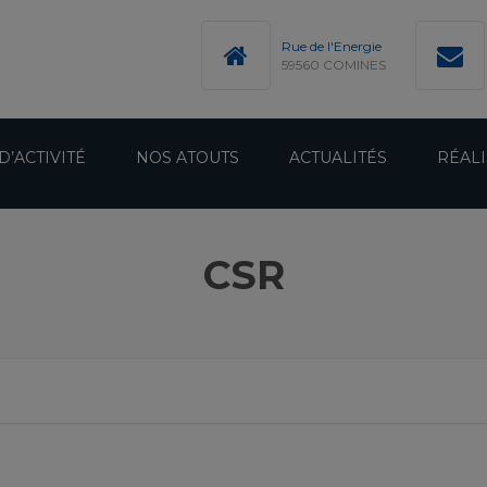
modal-check
Rue de l'Energie
59560 COMINES
D’ACTIVITÉ
NOS ATOUTS
ACTUALITÉS
RÉALI
CSR